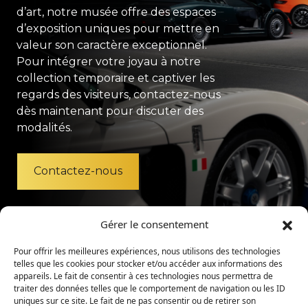
d’art, notre musée offre des espaces
d’exposition uniques pour mettre en
valeur son caractère exceptionnel.
Pour intégrer votre joyau à notre
collection temporaire et captiver les
regards des visiteurs, contactez-nous
dès maintenant pour discuter des
modalités.
Contactez-nous
Gérer le consentement
Pour offrir les meilleures expériences, nous utilisons des technologies
telles que les cookies pour stocker et/ou accéder aux informations des
appareils. Le fait de consentir à ces technologies nous permettra de
traiter des données telles que le comportement de navigation ou les ID
uniques sur ce site. Le fait de ne pas consentir ou de retirer son