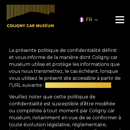
FR
Le musée
La présente politique de confidentialité définit
Les véhicules
A vendre
et vous informe de la manière dont Coligny car
muséum utilise et protège les informations que
Nos services
Investir
vous nous transmettez, le cas échéant, lorsque
Privatisation
vous utilisez le présent site accessible à partir de
Partenaires
l’URL suivante :
https://colignycarmuseum.fr
.
A propos
Infos pratiques
Veuillez noter que cette politique de
confidentialité est susceptible d’être modifiée
ou complétée à tout moment par Coligny car
Contact
muséum, notamment en vue de se conformer à
Billetterie
toute évolution législative, règlementaire,