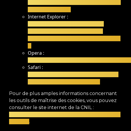
https://support.mozilla.org/fr/kb/activer-
desactiver-cookies
Internet Explorer :
https://support.microsoft.com/fr-
fr/help/17442/windows-internet-
explorer-delete-manage-cookies#ie=ie-
11
Opera :
http://help.opera.com/Windows/10.20/fr/coo
Safari :
https://support.apple.com/kb/PH21411?
viewlocale=fr_FR&locale=fr_FR
Pour de plus amples informations concernant
les outils de maîtrise des cookies, vous pouvez
consulter le site internet de la CNIL :
https://www.cnil.fr/fr/cookies-les-outils-pour-les-
maitriser
.