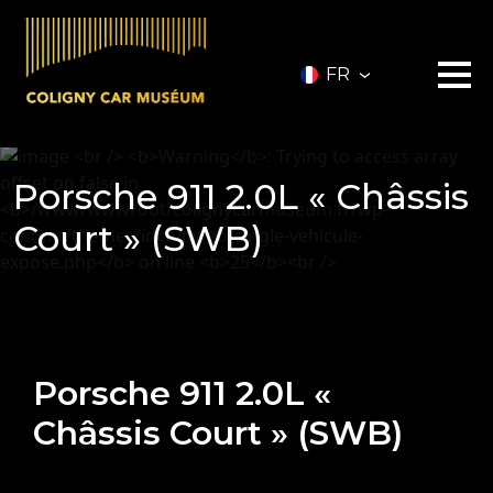
FR
Le musée
Porsche 911 2.0L « Châssis
Les véhicules
A vendre
Court » (SWB)
Nos services
Investir
Privatisation
Partenaires
A propos
Infos pratiques
Porsche 911 2.0L «
Contact
Châssis Court » (SWB)
Billetterie