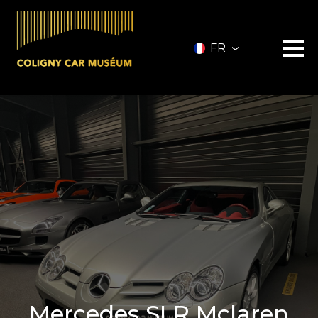
FR
Le musée
Les véhicules
A vendre
Nos services
Investir
Privatisation
Partenaires
A propos
Infos pratiques
Contact
Billetterie
Mercedes SLR Mclaren