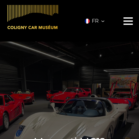
FR
Le musée
Les véhicules
A vendre
Nos services
Investir
Privatisation
Partenaires
A propos
Infos pratiques
Contact
Billetterie