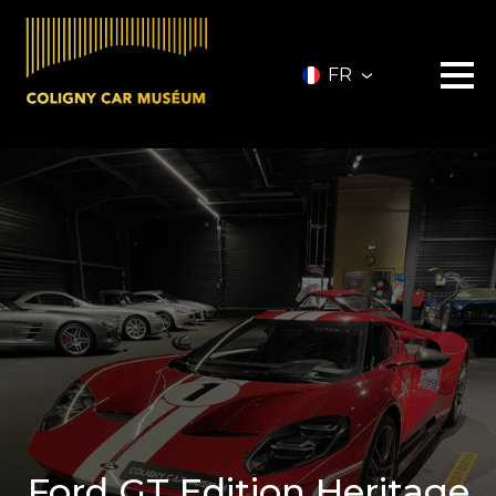
FR
Le musée
Les véhicules
A vendre
Nos services
Investir
Privatisation
Partenaires
A propos
Infos pratiques
Contact
Billetterie
Ford GT Edition Heritage