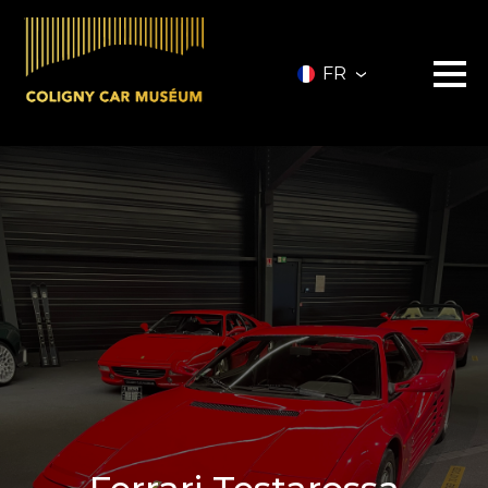
FR
Le musée
Les véhicules
A vendre
Nos services
Investir
Privatisation
Partenaires
A propos
Infos pratiques
Contact
Billetterie