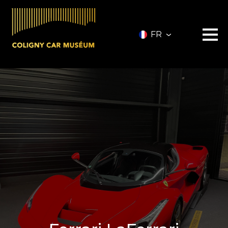
FR
Le musée
Les véhicules
A vendre
Nos services
Investir
Privatisation
Partenaires
A propos
Infos pratiques
Contact
Billetterie