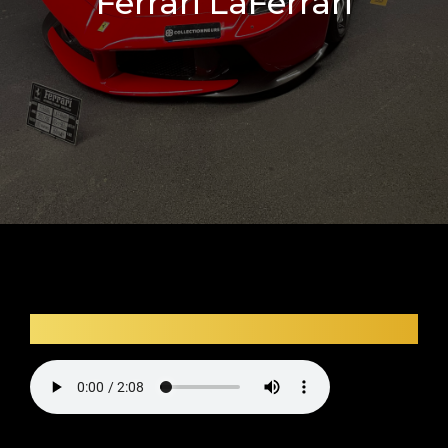
Ferrari LaFerrari
Description audio du véhicule