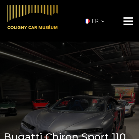
FR
Le musée
Les véhicules
A vendre
Nos services
Investir
Privatisation
Partenaires
A propos
Infos pratiques
Contact
Billetterie
Bugatti Chiron Sport 110