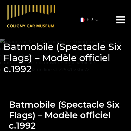
FR
Le musée
Batmobile (Spectacle Six
Les véhicules
A vendre
Flags) – Modèle officiel
Nos services
c.1992
Investir
Privatisation
Partenaires
A propos
Infos pratiques
Batmobile (Spectacle Six
Contact
Flags) – Modèle officiel
Billetterie
c.1992