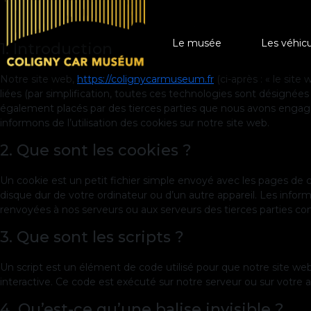
Cette politique de cookies a été mise à jour pour la dernière foi
aux résidents permanents légaux de l’Espace Économique Europé
Les véhic
Le musée
1. Introduction
Notre site web,
https://colignycarmuseum.fr
(ci-après : « le site
liées (par simplification, toutes ces technologies sont désignées
A vend
également placés par des tierces parties que nous avons enga
informons de l’utilisation des cookies sur notre site web.
Investir
2. Que sont les cookies ?
Un cookie est un petit fichier simple envoyé avec les pages de c
disque dur de votre ordinateur ou d’un autre appareil. Les infor
renvoyées à nos serveurs ou aux serveurs des tierces parties conc
3. Que sont les scripts ?
Un script est un élément de code utilisé pour que notre site w
interactive. Ce code est exécuté sur notre serveur ou sur votre a
4. Qu’est-ce qu’une balise invisible ?