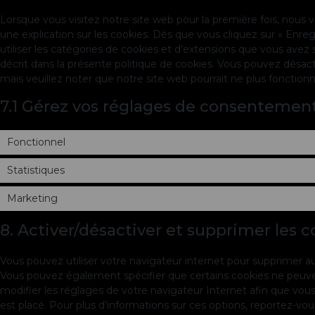
Lorsque vous visitez notre site web pour la première fois, nous
une explication sur les cookies. Dès que vous cliquez sur « Enreg
utiliser les catégories de cookies et d’extensions que vous ave
décrit dans la présente politique de cookies. Vous pouvez désactiv
mais veuillez noter que notre site web pourrait ne plus fonctio
7.1 Gérez vos réglages de consentemen
Fonctionnel
Statistiques
Marketing
8. Activer/désactiver et supprimer les c
Vous pouvez utiliser votre navigateur internet pour supprimer
Vous pouvez également spécifier que certains cookies ne peuven
modifier les réglages de votre navigateur Internet afin que vo
est placé. Pour plus d’informations sur ces options, reportez-vou