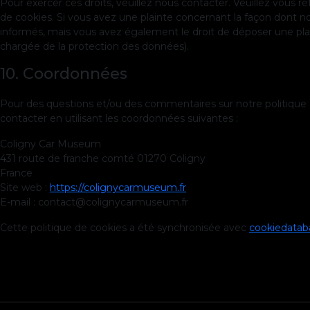
Pour exercer ces droits, veuillez nous contacter. Veuillez vous 
de cookies. Si vous avez une plainte concernant la façon dont n
informés, mais vous avez également le droit de déposer une plain
chargée de la protection des données).
10. Coordonnées
Pour des questions et/ou des commentaires sur notre politique d
contacter en utilisant les coordonnées suivantes :
Coligny Car Museum
431 route de franche comté 01270 Coligny
France
Site web :
https://colignycarmuseum.fr
E-mail :
contact@
colignycarmuseum.fr
Cette politique de cookies a été synchronisée avec
cookiedatab