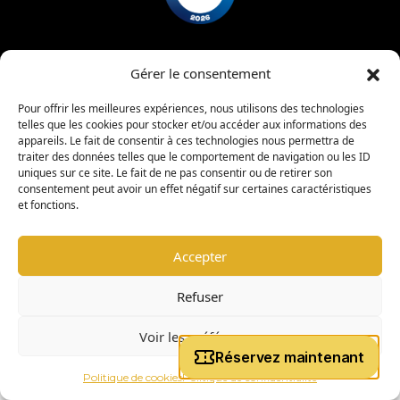
Gérer le consentement
Mentions légales
Politique de confidentialité
Pour offrir les meilleures expériences, nous utilisons des technologies
Charte d’admission
Règlement intérieur
telles que les cookies pour stocker et/ou accéder aux informations des
appareils. Le fait de consentir à ces technologies nous permettra de
traiter des données telles que le comportement de navigation ou les ID
uniques sur ce site. Le fait de ne pas consentir ou de retirer son
|
copyright © 2026 -
Coligny Car Museum
Tous droits réservés
consentement peut avoir un effet négatif sur certaines caractéristiques
et fonctions.
Accepter
Refuser
Voir les préférences
Politique de cookies
Politique de confidentialité