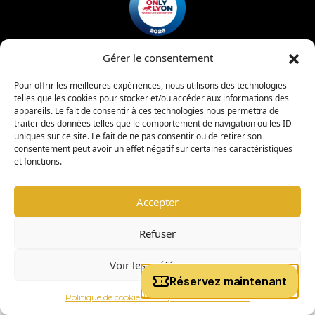
Gérer le consentement
Mentions légales
Politique de confidentialité
Pour offrir les meilleures expériences, nous utilisons des technologies
telles que les cookies pour stocker et/ou accéder aux informations des
Charte d’admission
Règlement intérieur
appareils. Le fait de consentir à ces technologies nous permettra de
traiter des données telles que le comportement de navigation ou les ID
uniques sur ce site. Le fait de ne pas consentir ou de retirer son
consentement peut avoir un effet négatif sur certaines caractéristiques
|
copyright © 2026 -
Coligny Car Museum
Tous droits réservés
et fonctions.
Accepter
Refuser
Voir les préférences
Politique de cookies
Politique de confidentialité