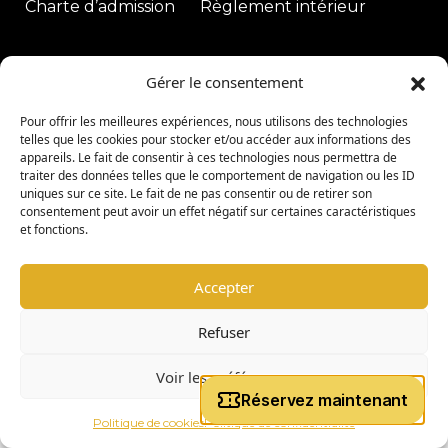
Charte d’admission
Règlement intérieur
|
Gérer le consentement
copyright © 2026 -
Coligny Car Museum
Tous droits réservés
Pour offrir les meilleures expériences, nous utilisons des technologies
telles que les cookies pour stocker et/ou accéder aux informations des
appareils. Le fait de consentir à ces technologies nous permettra de
traiter des données telles que le comportement de navigation ou les ID
uniques sur ce site. Le fait de ne pas consentir ou de retirer son
consentement peut avoir un effet négatif sur certaines caractéristiques
et fonctions.
Accepter
Refuser
Voir les préférences
Politique de cookies
Politique de confidentialité