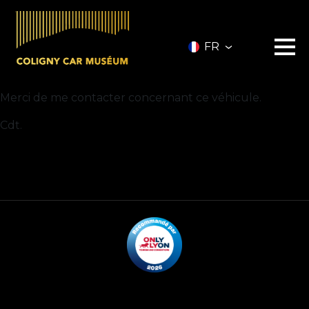
FR
Merci de me contacter concernant ce véhicule.
Le musée
Cdt.
Les véhicules
A vendre
Nos services
Investir
Privatisation
Partenaires
A propos
Infos pratiques
Contact
Billetterie