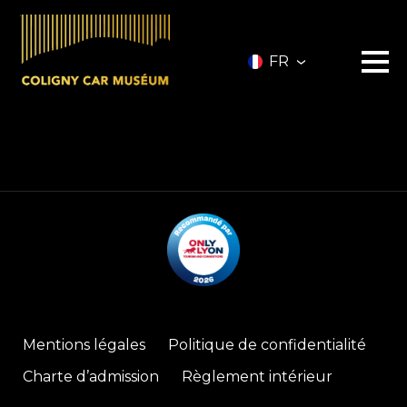
FR
Le musée
Les véhicules
A vendre
Nos services
Investir
Privatisation
Partenaires
A propos
Infos pratiques
Mentions légales
Politique de confidentialité
Contact
Billetterie
Charte d’admission
Règlement intérieur