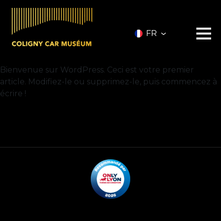
FR
Bienvenue sur WordPress. Ceci est votre premier
Le musée
article. Modifiez-le ou supprimez-le, puis commencez à
Les véhicules
A vendre
écrire !
Nos services
Investir
Privatisation
Partenaires
A propos
Infos pratiques
Contact
Billetterie