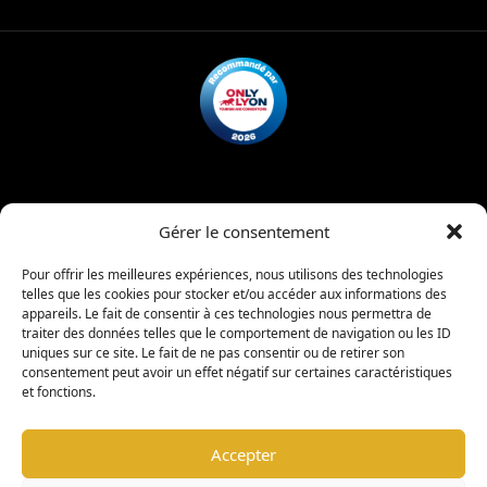
A propos
Infos pratiques
Contact
Billetterie
Mentions légales
Politique de confidentialité
Gérer le consentement
Charte d’admission
Règlement intérieur
Pour offrir les meilleures expériences, nous utilisons des technologies
telles que les cookies pour stocker et/ou accéder aux informations des
appareils. Le fait de consentir à ces technologies nous permettra de
|
traiter des données telles que le comportement de navigation ou les ID
copyright © 2026 -
Coligny Car Museum
Tous droits réservés
uniques sur ce site. Le fait de ne pas consentir ou de retirer son
consentement peut avoir un effet négatif sur certaines caractéristiques
et fonctions.
Warning
: Undefined property: stdClass::$element_id in
/www/wwwroot/colignycarmuseum.fr/wp-
Accepter
content/plugins/sitepress-multilingual-
cms/sitepress.class.php
on line
2932