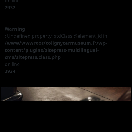
on line
2932
Warning
: Undefined property: stdClass::$element_id in
/www/wwwroot/colignycarmuseum.fr/wp-
content/plugins/sitepress-multilingual-
cms/sitepress.class.php
on line
2934
Le musée
Les véhicules
A vendre
Nos services
Investir
Privatisation
Partenaires