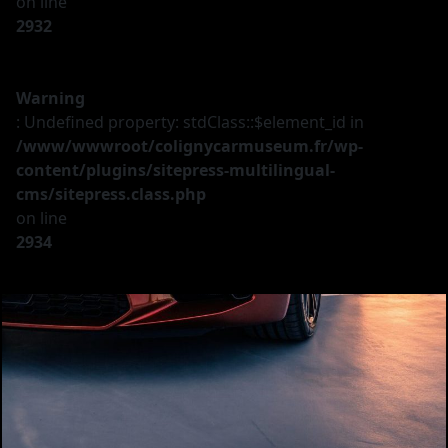
on line
2932
Warning
: Undefined property: stdClass::$element_id in
/www/wwwroot/colignycarmuseum.fr/wp-
content/plugins/sitepress-multilingual-
cms/sitepress.class.php
on line
2934
Le musée
Les véhicules
A vendre
Nos services
Investir
Privatisation
Partenaires