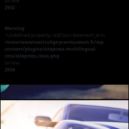
on line
2932
Warning
: Undefined property: stdClass::$element_id in
/www/wwwroot/colignycarmuseum.fr/wp-
content/plugins/sitepress-multilingual-
cms/sitepress.class.php
on line
2934
Le musée
Les véhicules
A vendre
Nos services
Investir
Privatisation
Partenaires