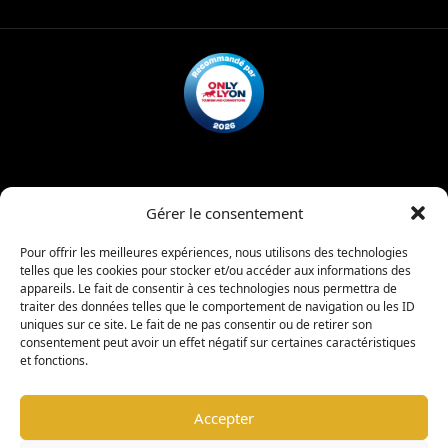
Mentions légales
Politique de confidentialité
Gérer le consentement
Charte d’admission
Règlement intérieur
Pour offrir les meilleures expériences, nous utilisons des technologies
telles que les cookies pour stocker et/ou accéder aux informations des
appareils. Le fait de consentir à ces technologies nous permettra de
|
traiter des données telles que le comportement de navigation ou les ID
copyright © 2026 -
Coligny Car Museum
Tous droits réservés
uniques sur ce site. Le fait de ne pas consentir ou de retirer son
consentement peut avoir un effet négatif sur certaines caractéristiques
et fonctions.
Warning
: Undefined property: stdClass::$element_id in
/www/wwwroot/colignycarmuseum.fr/wp-
Accepter
content/plugins/sitepress-multilingual-
cms/sitepress.class.php
on line
2932