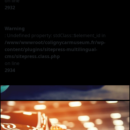
on line
2932
Warning
: Undefined property: stdClass::$element_id in
/www/wwwroot/colignycarmuseum.fr/wp-
content/plugins/sitepress-multilingual-
cms/sitepress.class.php
on line
2934
Le musée
Les véhicules
A vendre
Nos services
Investir
Privatisation
Partenaires