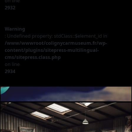
on line
2932
Warning
: Undefined property: stdClass::$element_id in
/www/wwwroot/colignycarmuseum.fr/wp-
content/plugins/sitepress-multilingual-
cms/sitepress.class.php
on line
2934
Le musée
Les véhicules
A vendre
Nos services
Investir
Privatisation
Partenaires