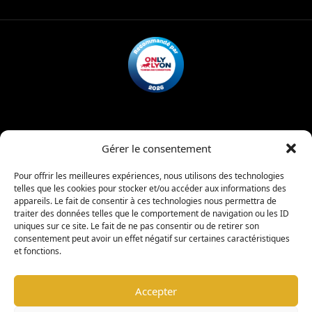
Mentions légales
Politique de confidentialité
Gérer le consentement
Charte d’admission
Règlement intérieur
Pour offrir les meilleures expériences, nous utilisons des technologies
telles que les cookies pour stocker et/ou accéder aux informations des
appareils. Le fait de consentir à ces technologies nous permettra de
|
traiter des données telles que le comportement de navigation ou les ID
copyright © 2026 -
Coligny Car Museum
Tous droits réservés
uniques sur ce site. Le fait de ne pas consentir ou de retirer son
consentement peut avoir un effet négatif sur certaines caractéristiques
et fonctions.
Warning
: Undefined property: stdClass::$element_id in
/www/wwwroot/colignycarmuseum.fr/wp-
Accepter
content/plugins/sitepress-multilingual-
cms/sitepress.class.php
on line
2932