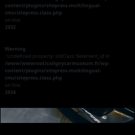
content/plugins/sitepress-multilingual-
cms/sitepress.class.php
on line
2932
Warning
: Undefined property: stdClass::$element_id in
/www/wwwroot/colignycarmuseum.fr/wp-
content/plugins/sitepress-multilingual-
cms/sitepress.class.php
on line
2934
Le musée
Les véhicules
A vendre
Nos services