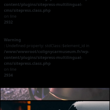
content/plugins/sitepress-multilingual-
cms/sitepress.class.php
on line
2932
Warning
: Undefined property: stdClass::$element_id in
/www/wwwroot/colignycarmuseum.fr/wp-
content/plugins/sitepress-multilingual-
cms/sitepress.class.php
on line
2934
Le musée
Les véhicules
A vendre
Nos services