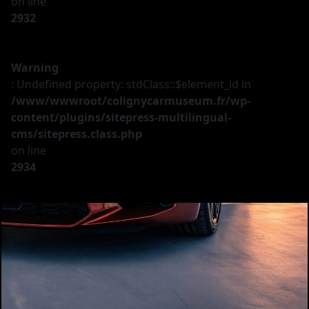
on line
2932
Warning
: Undefined property: stdClass::$element_id in
/www/wwwroot/colignycarmuseum.fr/wp-
content/plugins/sitepress-multilingual-
cms/sitepress.class.php
on line
2934
Le musée
Les véhicules
A vendre
Nos services
Investir
Privatisation
Partenaires