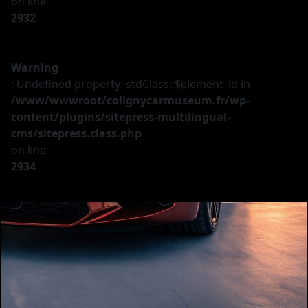
on line
2932
Warning
: Undefined property: stdClass::$element_id in
/www/wwwroot/colignycarmuseum.fr/wp-
content/plugins/sitepress-multilingual-
cms/sitepress.class.php
on line
2934
Le musée
Les véhicules
A vendre
Nos services
Investir
Privatisation
Partenaires