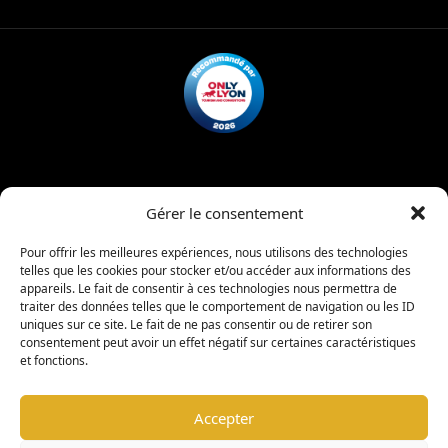
Mentions légales
Politique de confidentialité
Gérer le consentement
Charte d’admission
Règlement intérieur
Pour offrir les meilleures expériences, nous utilisons des technologies
telles que les cookies pour stocker et/ou accéder aux informations des
appareils. Le fait de consentir à ces technologies nous permettra de
|
traiter des données telles que le comportement de navigation ou les ID
copyright © 2026 -
Coligny Car Museum
Tous droits réservés
uniques sur ce site. Le fait de ne pas consentir ou de retirer son
consentement peut avoir un effet négatif sur certaines caractéristiques
et fonctions.
Warning
: Undefined property: stdClass::$element_id in
/www/wwwroot/colignycarmuseum.fr/wp-
Accepter
content/plugins/sitepress-multilingual-
cms/sitepress.class.php
on line
2932