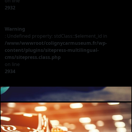
on line
2932
Warning
: Undefined property: stdClass::$element_id in
/www/wwwroot/colignycarmuseum.fr/wp-
content/plugins/sitepress-multilingual-
cms/sitepress.class.php
on line
2934
Le musée
Les véhicules
A vendre
Nos services
Investir
Privatisation
Partenaires