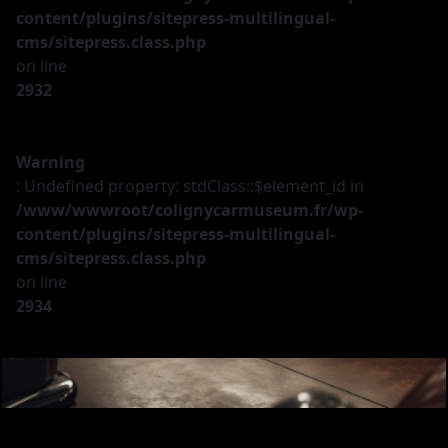
content/plugins/sitepress-multilingual-
cms/sitepress.class.php
on line
2932
Warning
: Undefined property: stdClass::$element_id in
/www/wwwroot/colignycarmuseum.fr/wp-
content/plugins/sitepress-multilingual-
cms/sitepress.class.php
on line
2934
Le musée
Les véhicules
A vendre
Nos services