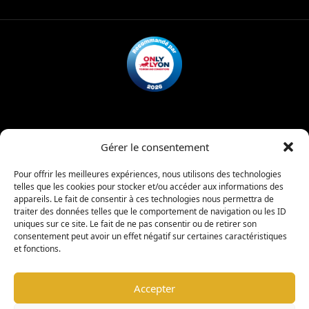
A propos
Infos pratiques
Contact
Billetterie
Mentions légales
Politique de confidentialité
Gérer le consentement
Charte d’admission
Règlement intérieur
Pour offrir les meilleures expériences, nous utilisons des technologies
telles que les cookies pour stocker et/ou accéder aux informations des
appareils. Le fait de consentir à ces technologies nous permettra de
|
traiter des données telles que le comportement de navigation ou les ID
copyright © 2026 -
Coligny Car Museum
Tous droits réservés
uniques sur ce site. Le fait de ne pas consentir ou de retirer son
consentement peut avoir un effet négatif sur certaines caractéristiques
et fonctions.
Warning
: Undefined property: stdClass::$element_id in
/www/wwwroot/colignycarmuseum.fr/wp-
Accepter
content/plugins/sitepress-multilingual-
cms/sitepress.class.php
on line
2932