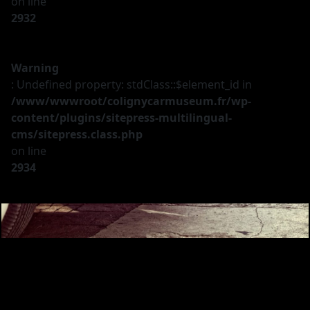
on line
2932
Warning
: Undefined property: stdClass::$element_id in
/www/wwwroot/colignycarmuseum.fr/wp-
content/plugins/sitepress-multilingual-
cms/sitepress.class.php
on line
2934
Le musée
Les véhicules
A vendre
Nos services
Investir
Privatisation
Partenaires