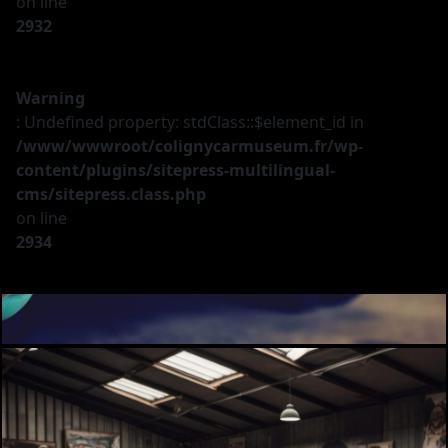
on line
2932
Warning
: Undefined property: stdClass::$element_id in
/www/wwwroot/colignycarmuseum.fr/wp-
content/plugins/sitepress-multilingual-
cms/sitepress.class.php
on line
2934
Le musée
Les véhicules
A vendre
Nos services
Investir
Privatisation
Partenaires