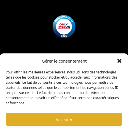
Mentions légales
Politique de confidentialité
Gérer le consentement
Charte d’admission
Règlement intérieur
Pour offrir les meilleures expériences, nous utilisons des technologies
telles que les cookies pour stocker et/ou accéder aux informations des
appareils. Le fait de consentir à ces technologies nous permettra de
|
traiter des données telles que le comportement de navigation ou les ID
copyright © 2026 -
Coligny Car Museum
Tous droits réservés
uniques sur ce site. Le fait de ne pas consentir ou de retirer son
consentement peut avoir un effet négatif sur certaines caractéristiques
et fonctions.
Warning
: Undefined property: stdClass::$element_id in
/www/wwwroot/colignycarmuseum.fr/wp-
Accepter
content/plugins/sitepress-multilingual-
cms/sitepress.class.php
on line
2932